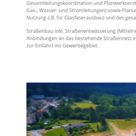
Gesamtleitungskoordination und Planwerkserstell
Gas-, Wasser- und Stromleitungen) sowie Planu
Nutzung z.B. für Glasfaserausbau) und des ges
Straßenbau inkl. Straßenentwässerung (Mittel
Anbindungen an das bestehende Straßennetz ink
zur Einfahrt ins Gewerbegebiet.