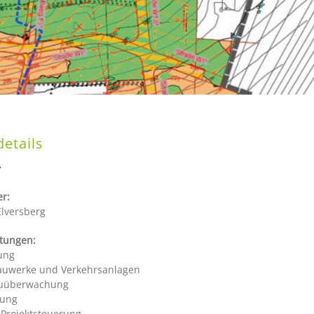
details
r:
lversberg
stungen:
ung
auwerke und Verkehrsanlagen
auüberwachung
tung
 Projektsteuerung