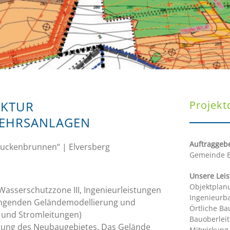
UKTUR
Projekt
KEHRSANLAGEN
Auftraggebe
uckenbrunnen“ | Elversberg
Gemeinde E
Unsere Lei
Objektplan
Wasserschutzzone III, Ingenieurleistungen
Ingenieurb
ngenden Geländemodellierung und
Örtliche B
- und Stromleitungen)
Bauoberlei
tung des Neubaugebietes. Das Gelände
Mitwirkung