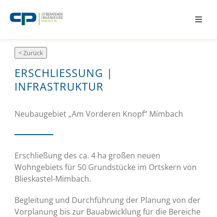
Zum
Inhalt
Toggl
springen
Navig
Home
ERSCHLIESSUNG |
Wir
INFRASTRUKTUR
Fachgebiete
Neubaugebiet „Am Vorderen Knopf“ Mimbach
Referenzen
Erschließung des ca. 4 ha großen neuen
Wohngebiets für 50 Grundstücke im Ortskern von
Karriere
Blieskastel-Mimbach.
Begleitung und Durchführung der Planung von der
Aktuelles
Vorplanung bis zur Bauabwicklung für die Bereiche