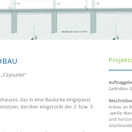
HBAU
Projekt
„Cityoutlet“
Auftraggebe
GeWoBau G
shauses, das in eine Baulücke eingepasst
Beschreibu
ützen, darüber eingerückt der 2- bzw. 3-
Anbau an B
„weiße Wann
und horizo
Glasfassad