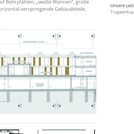
uf Bohrpfählen, „weiße Wannen“, große
Unsere Lei
orizontal verspringende Gebäudeteile,
Tragwerksp