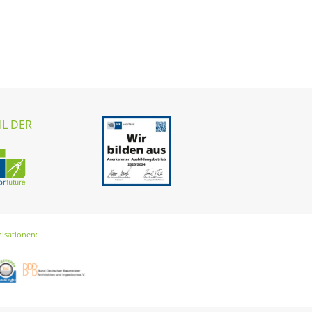
IL DER
nisationen: