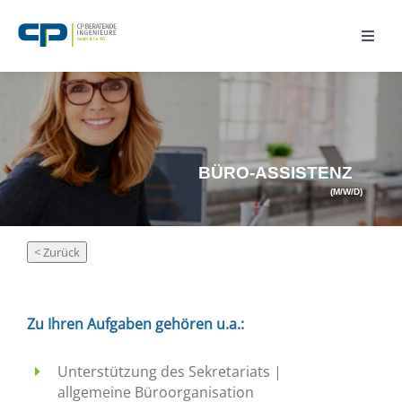
Zum
Inhalt
Toggl
springen
Navig
Home
Wir
BÜRO-ASSISTENZ
(M/W/D)
Fachgebiete
Referenzen
Karriere
Zu Ihren Aufgaben gehören u.a.:
Unterstützung des Sekretariats |
Aktuelles
allgemeine Büroorganisation